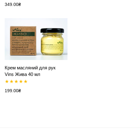
Оцінено в
349.00
₴
5.00
з 5
5.00
з 5
Крем масляний для рук
Vins Жива 40 мл
Оцінено в
199.00
₴
5.00
з 5