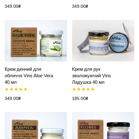
Оцінено в
Оцінено в
349.00
₴
349.00
₴
5.00
з 5
5.00
з 5
Крем денний для
Крем для рук
обличчя Vins Aloe Vera
зволожуючий Vins
40 мл
Ладушка 40 мл
Оцінено в
Оцінено в
349.00
₴
185.00
₴
5.00
з 5
5.00
з 5