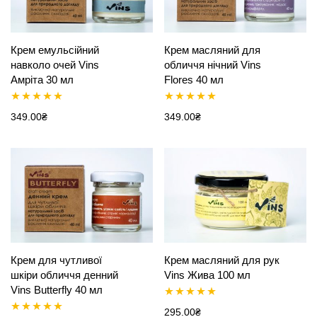
Крем емульсійний
Крем масляний для
навколо очей Vins
обличчя нічний Vins
Амріта 30 мл
Flores 40 мл
Оцінено в
Оцінено в
349.00
₴
349.00
₴
5.00
з 5
5.00
з 5
Крем для чутливої
Крем масляний для рук
шкіри обличчя денний
Vins Жива 100 мл
Vins Butterfly 40 мл
Оцінено в
295.00
₴