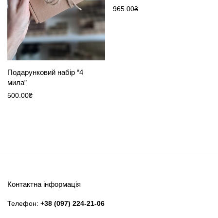
Оцінено в
965.00
₴
5.00
з 5
Подарунковий набір “4
мила”
500.00
₴
Контактна інформація
Телефон:
+38 (097) 224-21-06