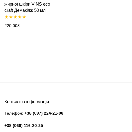
жирної шкіри VINS eco
craft Демакіяж 50 мл
Оцінено в
220.00
₴
5.00
з 5
Контактна інформація
Телефон:
+38 (097) 224-21-06
+38 (068) 116-20-25