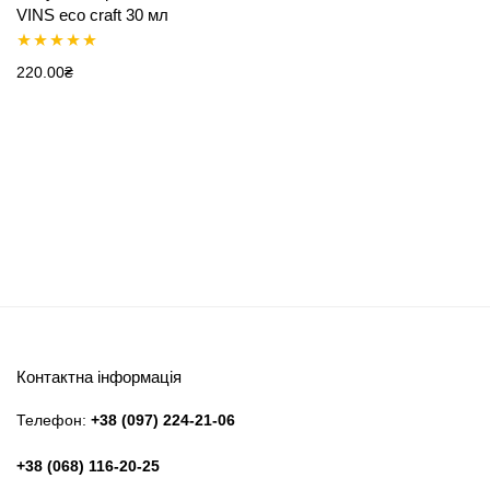
VINS eco craft 30 мл
Оцінено в
220.00
₴
5.00
з 5
Контактна інформація
Телефон:
+38 (097) 224-21-06
+38 (068) 116-20-25