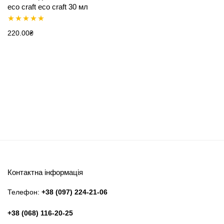
eco craft eco craft 30 мл
Оцінено в
220.00
₴
5.00
з 5
Контактна інформація
Телефон:
+38 (097) 224-21-06
+38 (068) 116-20-25