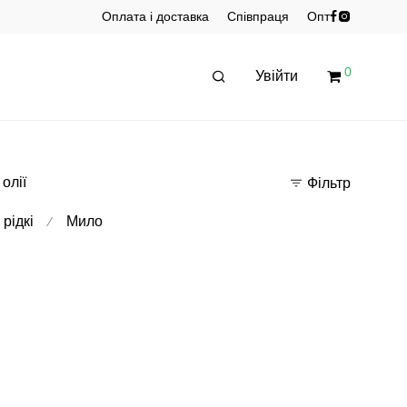
Оплата і доставка
Співпраця
Опт
0
Увійти
 олії
Фільтр
рідкі
Мило
⁄