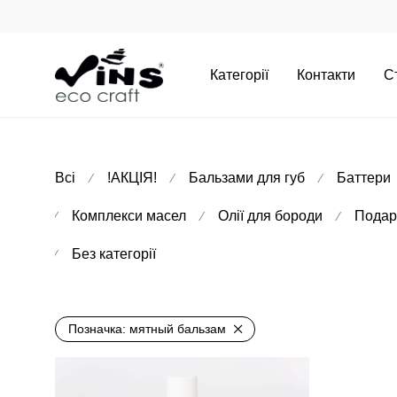
Категорії
Контакти
С
Всі
!АКЦІЯ!
Бальзами для губ
Баттери
⁄
⁄
⁄
Комплекси масел
Олії для бороди
Подар
⁄
⁄
⁄
Без категорії
⁄
Позначка:
мятный бальзам