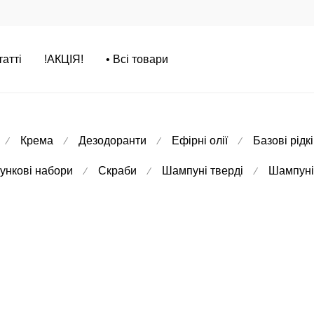
татті
!АКЦІЯ!
• Всі товари
Крема
Дезодоранти
Ефірні олії
Базові рідкі
⁄
⁄
⁄
⁄
ункові набори
Скраби
Шампуні тверді
Шампуні 
⁄
⁄
⁄