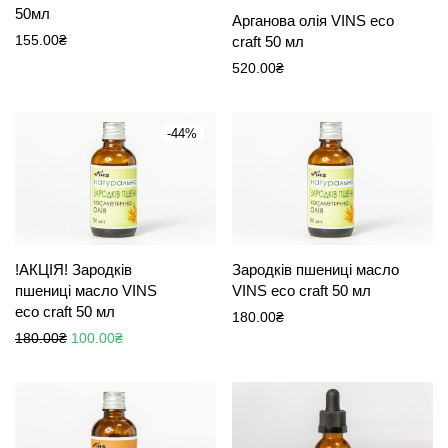
50мл
Арганова олія VINS eco
155.00
₴
craft 50 мл
520.00
₴
-
44
%
!АКЦІЯ! Зародків
Зародків пшениці масло
пшениці масло VINS
VINS eco craft 50 мл
eco craft 50 мл
180.00
₴
Оригінальна ціна: 180.00₴.
Поточна ціна: 100.00₴.
180.00
₴
100.00
₴