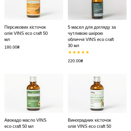
Персикових кісточок
5 масел для догляду за
олія VINS eco craft 50
чутливою шкірою
мл
обличчя VINS eco craft
30 мл
180.00
₴
Оцінено в
220.00
₴
5.00
з 5
Авокадо масло VINS
Виноградних кісточок
eco craft 50 мл
олія VINS eco craft 50