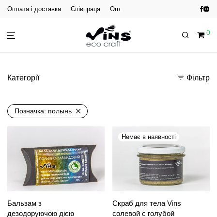
Оплата і доставка
Співпраця
Опт
0
Категорії
Фільтр
Позначка:
полынь
Бальзам з
Скраб для тела Vins
дезодоруючою дією
солевой с голубой