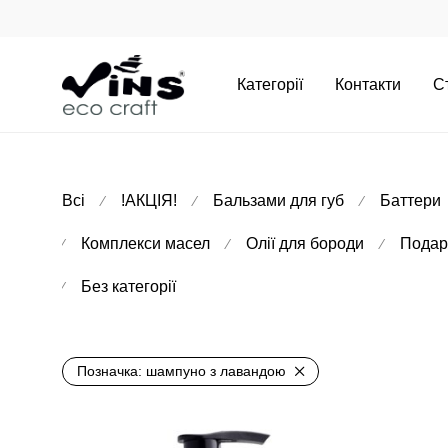
Категорії
Контакти
С
Всі
!АКЦІЯ!
Бальзами для губ
Баттери
⁄
⁄
⁄
Комплекси масел
Олії для бороди
Подар
⁄
⁄
⁄
Без категорії
⁄
Позначка:
шампуно з лавандою