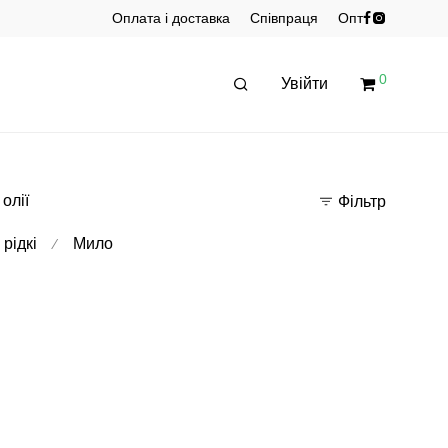
Оплата і доставка
Співпраця
Опт
0
Увійти
 олії
Фільтр
рідкі
Мило
⁄