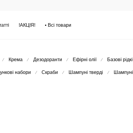
татті
!АКЦІЯ!
• Всі товари
Крема
Дезодоранти
Ефірні олії
Базові рідкі
⁄
⁄
⁄
⁄
ункові набори
Скраби
Шампуні тверді
Шампуні 
⁄
⁄
⁄