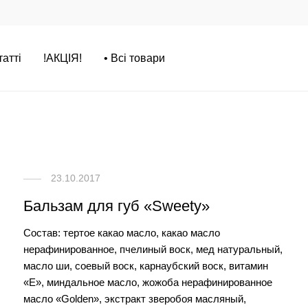
татті
!АКЦІЯ!
• Всі товари
23.10.2017
Бальзам для губ «Sweety»
Состав: тертое какао масло, какао масло
нерафинированное, пчелиный воск, мед натуральный,
масло ши, соевый воск, карнаубский воск, витамин
«Е», миндальное масло, жожоба нерафинированное
масло «Golden», экстракт зверобоя масляный,