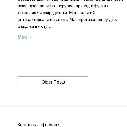
закупорює пори і не порушує природні функції,
дозволяючи шкірі дихати. Має сильний
антибактеріальний ефект. Має протизапальну дію.
Завдяки вмісту …
More
Older Posts
Контактна інформація