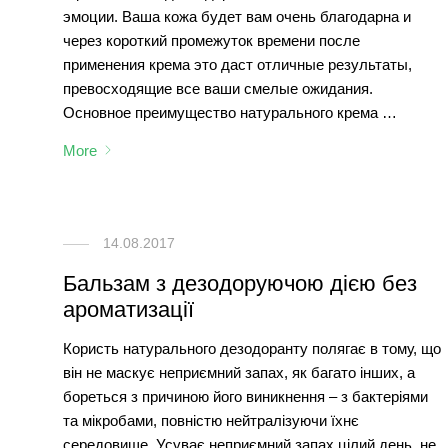
эмоции. Ваша кожа будет вам очень благодарна и
через короткий промежуток времени после
применения крема это даст отличные результаты,
превосходящие все ваши смелые ожидания.
Основное преимущество натурального крема …
More
14.08.2017
Бальзам з дезодоруючою дією без
ароматизації
Користь натурального дезодоранту полягає в тому, що
він не маскує неприємний запах, як багато інших, а
бореться з причиною його виникнення – з бактеріями
та мікробами, повністю нейтралізуючи їхнє
середовище. Усуває неприємний запах цілий день, не