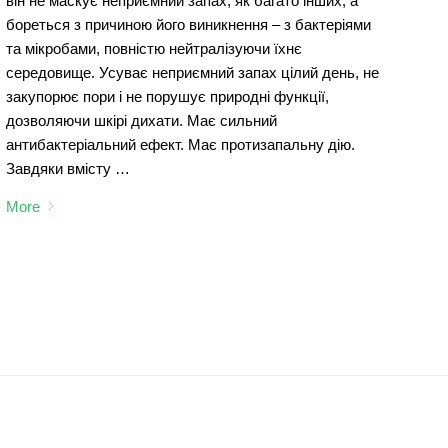
він не маскує неприємний запах, як багато інших, а
бореться з причиною його виникнення – з бактеріями
та мікробами, повністю нейтралізуючи їхнє
середовище. Усуває неприємний запах цілий день, не
закупорює пори і не порушує природні функції,
дозволяючи шкірі дихати. Має сильний
антибактеріальний ефект. Має протизапальну дію.
Завдяки вмісту …
More