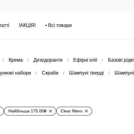
татті
!АКЦІЯ!
• Всі товари
Крема
Дезодоранти
Ефірні олії
Базові рідкі
⁄
⁄
⁄
⁄
ункові набори
Скраби
Шампуні тверді
Шампуні 
⁄
⁄
⁄
Найбільша
175.00
₴
Clear filters