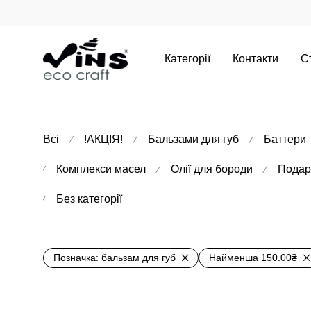
Категорії
Контакти
С
Всі
!АКЦІЯ!
Бальзами для губ
Баттери
⁄
⁄
⁄
Комплекси масел
Олії для бороди
Подар
⁄
⁄
⁄
Без категорії
⁄
Позначка:
бальзам для губ
Найменша
150.00
₴