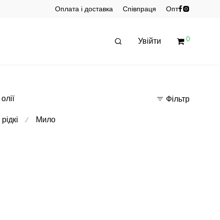
Оплата і доставка
Співпраця
Опт
0
Увійти
 олії
Фільтр
рідкі
Мило
⁄