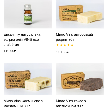
Евкаліпту натуральна
Мило Vins авторський
ефірна олія VINS eco
рецепт 80 г
craft 5 мл
110.00
₴
Оцінено в
119.00
₴
5.00
з 5
Мило Vins жасминове з
Мило Vins какао з
маслом Ши 80 г
апельсином 80 г