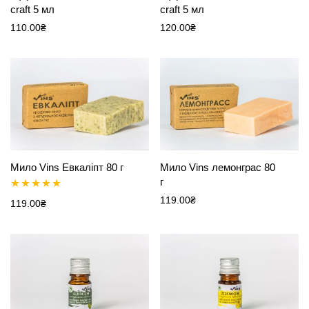
craft 5 мл
craft 5 мл
110.00
₴
120.00
₴
Мило Vins Евкаліпт 80 г
Мило Vins лемонграс 80
г
119.00
₴
Оцінено в
119.00
₴
5.00
з 5