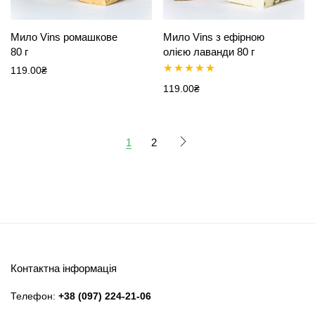
Мило Vins ромашкове
Мило Vins з ефірною
80 г
олією лаванди 80 г
119.00
₴
Оцінено в
119.00
₴
5.00
з 5
1
2
Контактна інформація
Телефон:
+38 (097) 224-21-06