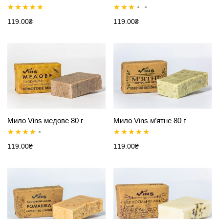
Оцінено в
Оцінено
119.00
₴
119.00
₴
5.00
з 5
в
3.00
з
5
Мило Vins медове 80 г
Мило Vins м’ятне 80 г
Оцінено в
Оцінено в
119.00
₴
119.00
₴
4.00
з 5
5.00
з 5