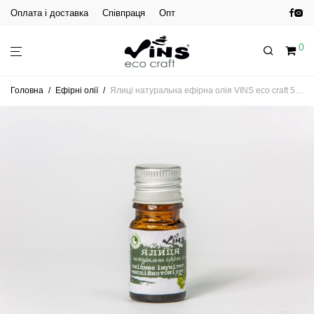
Оплата і доставка
Співпраця
Опт
0
Головна
/
Ефірні олії
/
Ялиці натуральна ефірна олія VINS eco craft 5 мл