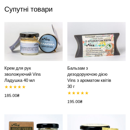
Супутні товари
Крем для рук
Бальзам з
зволожуючий Vins
дезодоруючою дією
Ладушка 40 мл
Vins з ароматом квітів
30 г
Оцінено в
185.00
₴
Оцінено в
195.00
₴
5.00
з 5
5.00
з 5