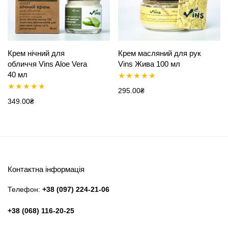
Крем нічний для
Крем масляний для рук
обличчя Vins Aloe Vera
Vins Жива 100 мл
40 мл
Оцінено в
295.00
₴
Оцінено в
349.00
₴
5.00
з 5
5.00
з 5
Контактна інформація
Телефон:
+38 (097) 224-21-06
+38 (068) 116-20-25