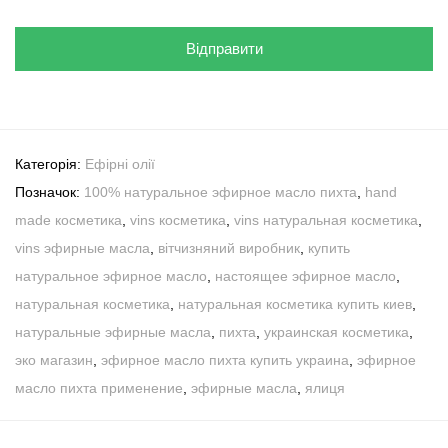
Категорія:
Ефірні олії
Позначок:
100% натуральное эфирное масло пихта
,
hand
made косметика
,
vins косметика
,
vins натуральная косметика
,
vins эфирные масла
,
вітчизняний виробник
,
купить
натуральное эфирное масло
,
настоящее эфирное масло
,
натуральная косметика
,
натуральная косметика купить киев
,
натуральные эфирные масла
,
пихта
,
украинская косметика
,
эко магазин
,
эфирное масло пихта купить украина
,
эфирное
масло пихта применение
,
эфирные масла
,
ялиця