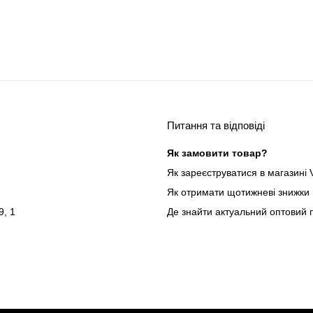
в
3.00
з
5
Питання та відповіді
Як замовити товар?
Як зареєструватися в магазині V
Як отримати щотижневі знижки 
9, 1
Де знайти актуальний оптовий 