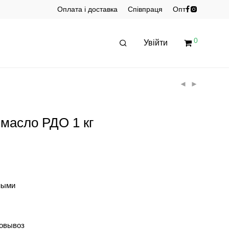
Оплата і доставка
Співпраця
Опт
0
Увійти
 масло РДО 1 кг
ными
мовывоз