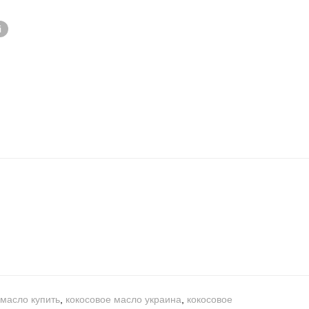
і
 масло купить
,
кокосовое масло украина
,
кокосовое