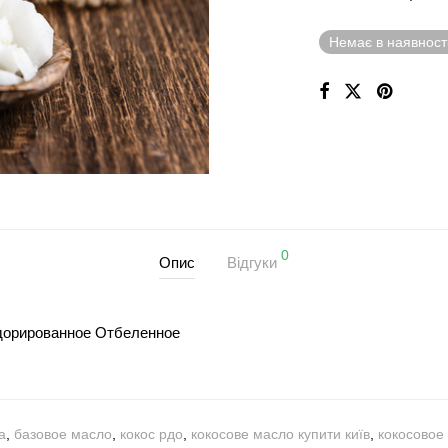
Немає в наявност
0
Опис
Відгуки
дорированное Отбеленное
а
,
базовое масло
,
кокос рдо
,
кокосове масло купити київ
,
кокосовое