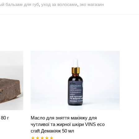
ый бальзам для губ
,
уход за волосами
,
эко магазин
80 г
Масло для зняття макіяжу для
чутливої та жирної шкіри VINS eco
craft Демакіяж 50 мл