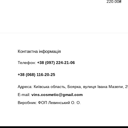
Оцінено в
220.00
₴
5.00
з 5
Контактна інформація
Телефон:
+38 (097) 224-21-06
+38 (068) 116-20-25
Адреса: Київська область, Боярка, вулиця Івана Мазепи, 2
E-mail:
vins.cosmetic@gmail.com
Виробник: ФОП Левинський О. О.