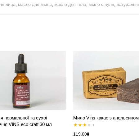
ля лица
,
масло для мыла
,
масло для тела
,
мыло с нуля
,
натуральн
я нормальної та сухої
Мило Vins какао з апельсином 
ччя VINS eco craft 30 мл
Оцінено
119.00
₴