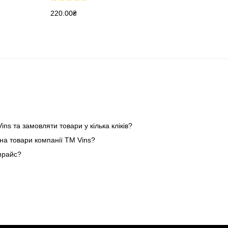
Оцінено в
220.00
₴
5.00
з 5
ins та замовляти товари у кілька кліків?
на товари компанії ТМ Vins?
прайс?