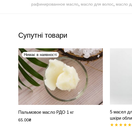
рафинированное масло
,
масло для волос
,
масло д
Супутні товари
5 масел дл
Пальмовое масло РДО 1 кг
шкіри обли
65.00
₴