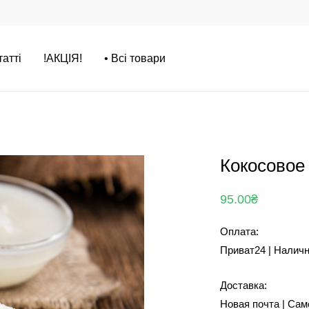
татті
!АКЦІЯ!
• Всі товари
Кокосовое
95.00
₴
Оплата:
Приват24 | Налич
Доставка:
Новая почта | Са